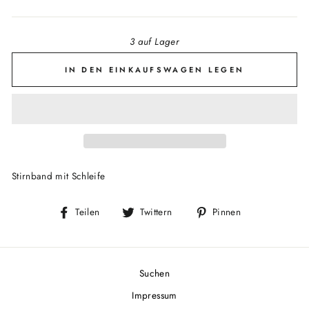
3 auf Lager
IN DEN EINKAUFSWAGEN LEGEN
Stirnband mit Schleife
Auf
Auf
Auf
Teilen
Twittern
Pinnen
Facebook
Twitter
Pinterest
teilen
twittern
pinnen
Suchen
Impressum