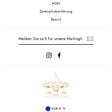
AGBs
Datenschutzerklärung
Search
MELDEN
SIE
SICH
FÜR
UNSERE
Instagram
Facebook
MAILINGLISTE
AN
WÄHRUNG
EUR €