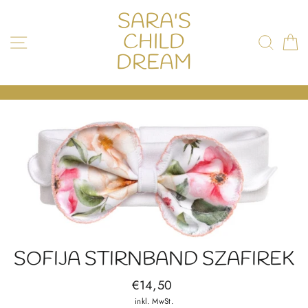
Direkt
SARA'S
zum
Inhalt
CHILD
SEITENNAVIGATION
SUCH
E
DREAM
SOFIJA STIRNBAND SZAFIREK
Normaler
€14,50
Preis
inkl. MwSt.