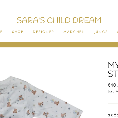
SARA'S CHILD DREAM
E
SHOP
DESIGNER
MÄDCHEN
JUNGS
MY
S
Norm
€40
Preis
inkl. 
GRÖ