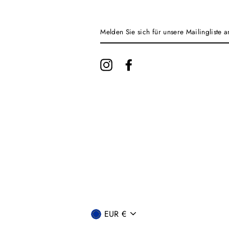
MELDEN
SIE
SICH
FÜR
UNSERE
Instagram
Facebook
MAILINGLISTE
AN
WÄHRUNG
EUR €