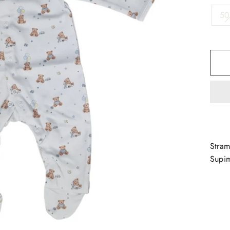
50
Stram
Supi