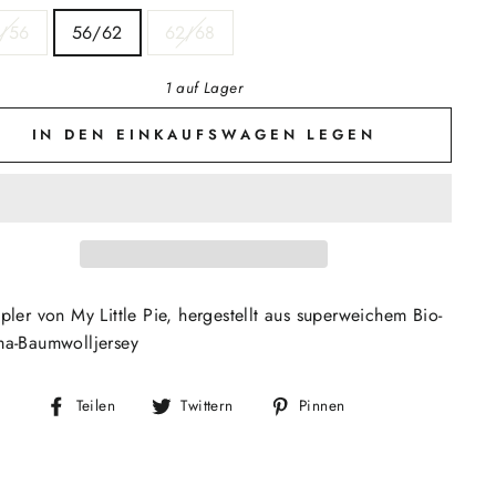
/56
56/62
62/68
1 auf Lager
IN DEN EINKAUFSWAGEN LEGEN
pler von My Little Pie, hergestellt aus superweichem Bio-
ma-Baumwolljersey
Auf
Auf
Auf
Teilen
Twittern
Pinnen
Facebook
Twitter
Pinterest
teilen
twittern
pinnen