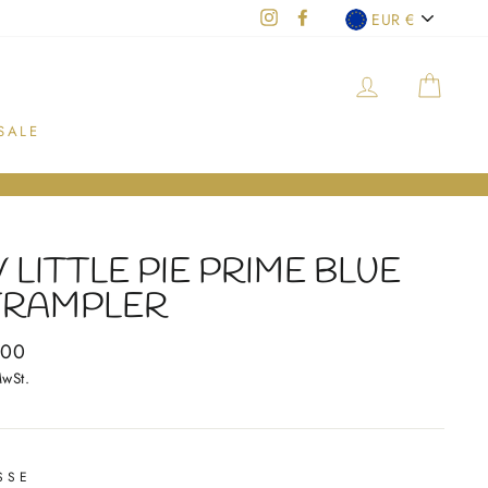
WÄHRU
Instagram
Facebook
EUR €
EINLOGGEN
EIN
SALE
 LITTLE PIE PRIME BLUE
TRAMPLER
aler
,00
MwSt.
SSE