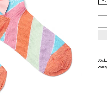
Söckc
orang