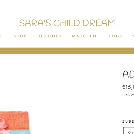
SARA'S CHILD DREAM
E
SHOP
DESIGNER
MÄDCHEN
JUNGS
A
Norm
€15,
Preis
inkl. 
ZUB
2 