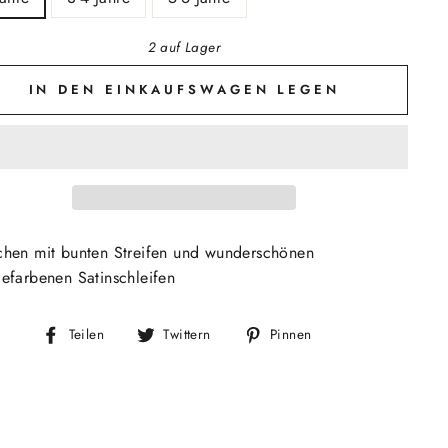
2 auf Lager
IN DEN EINKAUFSWAGEN LEGEN
hen mit bunten Streifen und wunderschönen
efarbenen Satinschleifen
Auf
Auf
Auf
Teilen
Twittern
Pinnen
Facebook
Twitter
Pinterest
teilen
twittern
pinnen