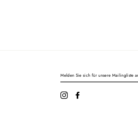
MELDEN
SIE
SICH
FÜR
UNSERE
Instagram
Facebook
MAILINGLISTE
AN