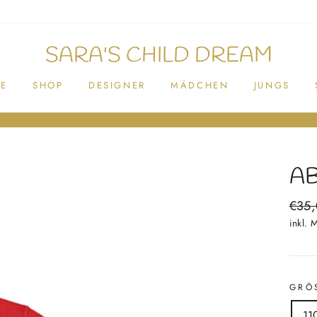
SARA'S CHILD DREAM
E
SHOP
DESIGNER
MÄDCHEN
JUNGS
AB
Norm
€35
Preis
inkl. 
GRÖ
11