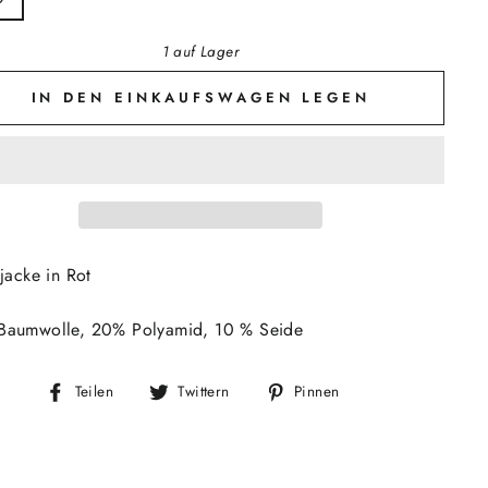
1 auf Lager
IN DEN EINKAUFSWAGEN LEGEN
kjacke in Rot
Baumwolle, 20% Polyamid, 10 % Seide
Auf
Auf
Auf
Teilen
Twittern
Pinnen
Facebook
Twitter
Pinterest
teilen
twittern
pinnen