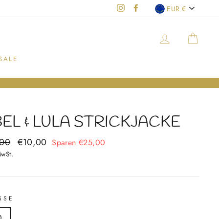
WÄHRU
Instagram
Facebook
EUR €
EINLOGGEN
EIN
SALE
EL & LULA STRICKJACKE
aler
,00
Sonderpreis
€10,00
Sparen €25,00
MwSt.
SSE
0