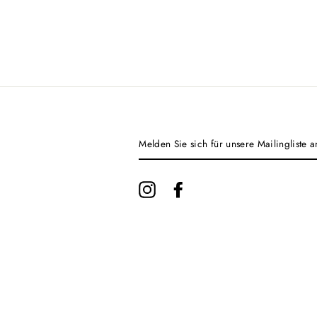
MELDEN
SIE
SICH
FÜR
UNSERE
Instagram
Facebook
MAILINGLISTE
AN